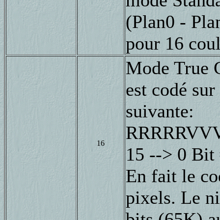
mode Standar
(Plan0 - Pla
pour 16 coule
Mode True 
est codé sur
suivante:
RRRRRVV
16
15 --> 0 Bit
En fait le co
pixels. Le n
bits (65K) a